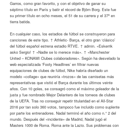
Garros, como gran favorito, y con el objetivo de ganar su
séptimo título en París y batir el récord de Björn Borg. Este fue
su primer título en ocho meses, el 51 de su carrera y el 37º en
tierra batida.
En cualquier caso, los estadios de fútbol se construyeron para
canciones de este tipo. ↑ Athletic- Barça, el otro gran ‘clásico’
del fútbol español estrena estadio RTVE. ↑ admin. «Eskerrik
asko Sergio! ↑ «Nadie se lo merece más». ↑ «Manchester
United – KONAMI Clubes colaboradores». Según ha desvelado la
web especializada ‘Footy Headlines’ en filtrar nuevas
equipaciones de clubes de fútbol, Nike habría diseñado un
modelo «collage» que reuniría «trozos» de las camisetas más
representativas que vistió el Barça durante los últimos veinte
años. Con 10 goles, se consagró como el máximo goleador de la
justa y fue nombrado Mejor Delantero de los torneos de clubes
de la UEFA. Tras no conseguir repetir titularidad en el All-Star
2016 por tan solo 360 votos, tampoco fue incluido como suplente
por parte los entrenadores. Nadal terminó el año como n.° 2 del
mundo. Después del «incidente» de Madrid, Nadal jugó el
Masters 1000 de Roma. Roma ante la Lazio. Sus problemas con