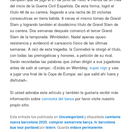
del inicio de la Guerra Civil Española. De esta forma, logró el
título 48 de su carrera, llegando a una racha de 20 victorias
consecutivas en tierra batida. 8 veces el mismo torneo de Grand
Slam y logrando también el duodécimo título de Grand Slam de
su carrera. Dos semanas después comenzó el tercer Grand
Slam de la temporada: Wimbledon. Nadal apenas opuso
resistencia y evidenció el cansancio físico de las últimas
semanas. A raíz de esta tragedia, la Conmebol le otorgó el título,
con todas las prerrogativas y honores, a petición de su rival.
Serán recordadas las palabras que Johan dirigió a sus jugadores
antes de salir al campo: «Estáis en Wembley,
super vigo
y vais
a jugar una final de la Copa de Europa: así que salid ahí fuera y
disfrutad».
Si usted adoraba este artículo y también le gustaría recibir más
información sobre
camiseta del barsa
por favor visite nuestro
propio sitio.
Esta entrada fue publicada en
Uncategorized
y etiquetada
camiseta
nueva barcelona 2020
,
comprar samarreta barça
,
fc barcelona
bus tour portland
por
istern
. Guarda
enlace permanente
.