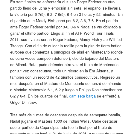
En semifinales se enfrentaría al suizo Roger Federer en otro
partido lleno de lucha y emoción a 4 sets, el español se llevaría
la victoria por 6-7(5), 6-2, 7-6(5), 6-4 en 3 horas y 52 minutos. En
el partido ante Mardy Fish ganó por 6-2, 3-6, 7-6. En el partido
ante Roger Federer perdió por 3-6, 0-6 y Nadal se vio obligado a
ganar el último partido. Llegó al fin el ATP World Tour Finals
2011, sus rivales serían Roger Federer, Mardy Fish y Jo-Wilfried
Tsonga. Con el fin de cuidar la rodilla para la gira de tierra batida
europea que comienza a principios de abril en Montecarlo (donde
es ocho veces campeón defensor), decide bajarse del Masters
de Miami. Rafa, pudo defender otra vez el título de Montecarlo
por 8.° vez consecutiva, todo un récord en la Era Abierta, y
también con un récord de 42 triunfos consecutivos. Regresó un
mes después en el Masters de Montecarlo comenzó dominando
a Marinko Matosevic 6-1, 6-2 y luego a Philipp Kohlschreiber por
6-2 y 6-4. En los cuartos de final,
camiseta barça
se enfrentó a
Grigor Dimitrov.
Tras más de 1 mes de descanso después de semejante batalla,
Nadal jugaría el Masters 1000 de Indian Wells. Cabe destacar
que el partido de Copa dipustado fue la final por el título de
campeón que se jugó el 21 de junio de 1936, a menos de un mes