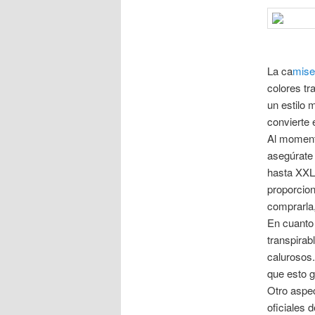
La ca
mise
colores tr
un estilo 
convierte 
Al momento
asegúrate 
hasta XXL.
proporcion
comprarla, 
En cuanto 
transpirab
calurosos.
que esto g
Otro aspec
oficiales 