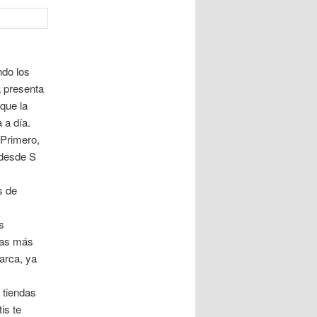
ndo los
a presenta
que la
 a día.
 Primero,
 desde S
s de
s
ías más
marca, ya
 tiendas
is te