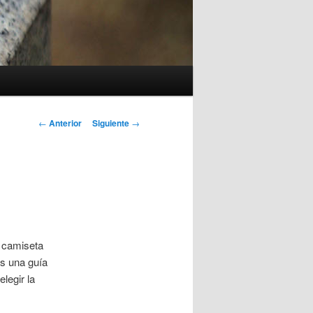
Navegación
←
Anterior
Siguiente
→
de
entradas
a camiseta
os una guía
legir la