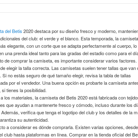
ta del Betis
2020 destaca por su diseño fresco y moderno, mantenie
adicionales del club: el verde y el blanco. Esta temporada, la camiset
más elegante, con un corte que se adapta perfectamente al cuerpo, lo 
en una prenda ideal tanto para las gradas del estadio como para el día
 de comprar la camiseta, es importante considerar varios factores.
de elegir la talla correcta. Las camisetas suelen tener tallas que van
 Si no estás seguro de qué tamaño elegir, revisa la tabla de tallas
ada por el vendedor. Una buena opción es probarte la camiseta ante
si tienes la posibilidad.
a los materiales, la camiseta del Betis 2020 está fabricada con tejido
les que ayudan a mantenerte fresco y cómodo, incluso durante los d
 Además, verifica que tenga el logotipo del club y los detalles de la 
arantiza su autenticidad.
to a considerar es dónde comprarla. Existen varias opciones, desde
del club hasta plataformas en línea. Comprar en la tienda oficial del Bet