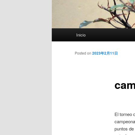
Menú
Inicio
principal
Posted on
2023年2月11日
cam
El torneo 
campeonato
puntos de 