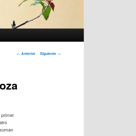
Navegación
←
Anterior
Siguiente
→
de
entradas
goza
l primer
atro
s suman