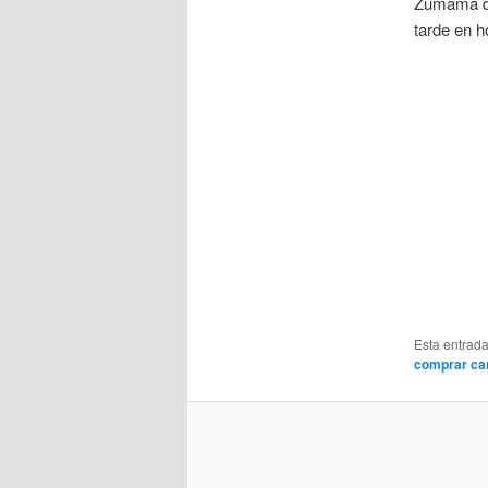
Zumama de
tarde en h
Esta entrad
comprar ca