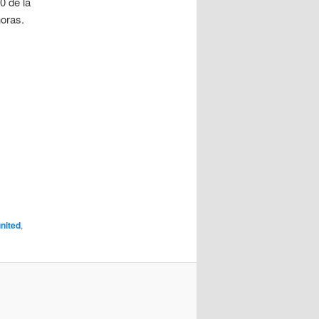
0 de la
horas.
united
,