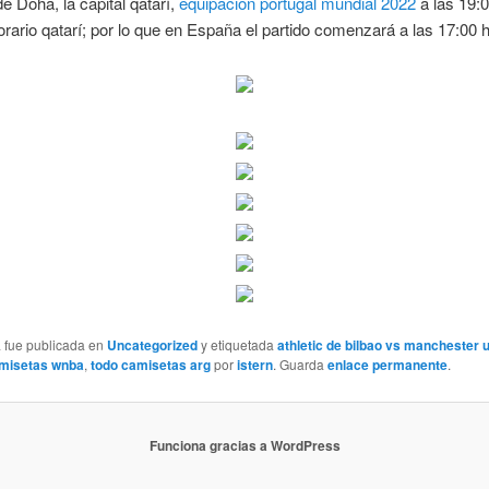
 Doha, la capital qatarí,
equipacion portugal mundial 2022
a las 19:0
orario qatarí; por lo que en España el partido comenzará a las 17:00 
a fue publicada en
Uncategorized
y etiquetada
athletic de bilbao vs manchester 
misetas wnba
,
todo camisetas arg
por
istern
. Guarda
enlace permanente
.
Funciona gracias a WordPress