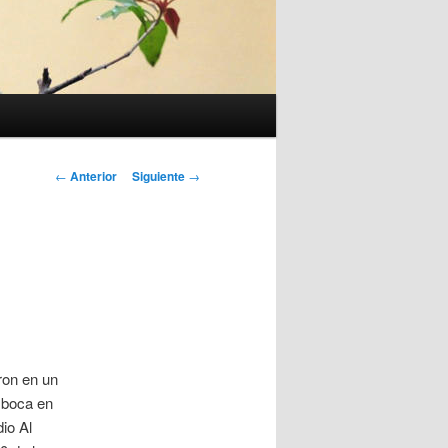
Navegación
←
Anterior
Siguiente
→
de
entradas
ron en un
a boca en
io Al