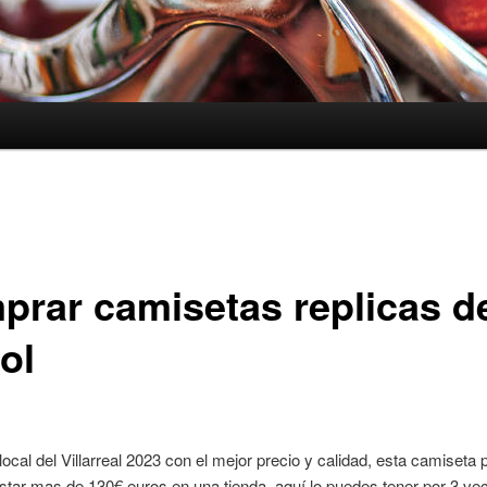
prar camisetas replicas d
ol
ocal del Villarreal 2023 con el mejor precio y calidad, esta camiseta 
ostar mas de 130€ euros en una tienda, aquí lo puedes tener por 3 ve