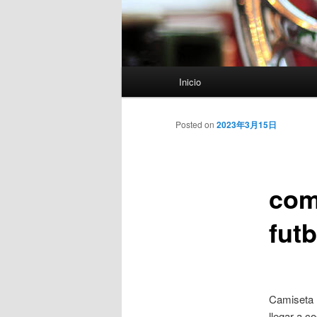
Menú
Inicio
principal
Posted on
2023年3月15日
com
futb
Camiseta l
llegar a c