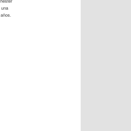
chester
n una
 años.