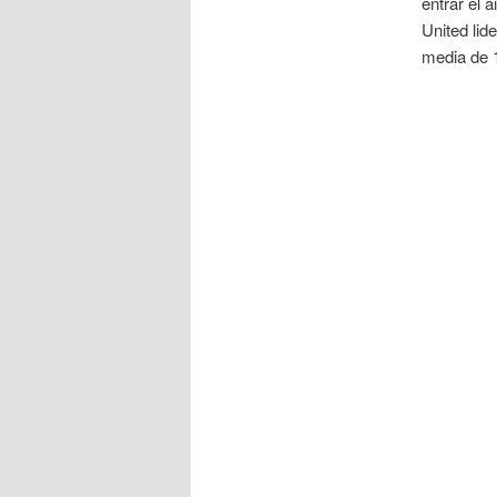
entrar el 
United lid
media de 1