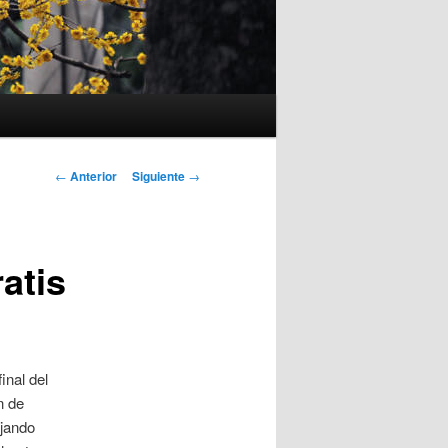
Navegación
←
Anterior
Siguiente
→
de
entradas
atis
inal del
n de
ejando