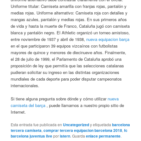
Uniforme titular: Camiseta amarilla con franjas rojas, pantalón y
medias rojas. Uniforme alternativo: Camiseta roja con detalles y
mangas azules, pantalón y medias rojas. En sus primeros años
de vida y hasta la muerte de Franco, Cataluña jugó con camiseta
blanca y pantalón negro. El Athletic organizó un torneo amistoso,
entre noviembre de 1937 y abril de 1938,
nueva equipacion barça
en el que participaron 39 equipos vizcaínos con futbolistas
mayores de quince y menores de diecinueve años. Finalmente,
el 28 de julio de 1999, el Parlamento de Cataluña aprobó una
proposición de ley que permitía que las selecciones catalanas
pudieran solicitar su ingreso en las distintas organizaciones
mundiales de cada deporte para poder disputar campeonatos
internacionales.
Si tiene alguna pregunta sobre dónde y cómo utilizar
nueva
camiseta del barça
, puede llamarnos a nuestro propio sitio de
Internet.
Esta entrada fue publicada en
Uncategorized
y etiquetada
barcelona
tercera camiseta
,
comprar tercera equipacion barcelona 2018
,
fc
barcelona juventus live
por
istern
. Guarda
enlace permanente
.