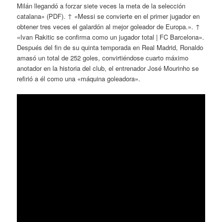
Milán llegandó a forzar siete veces la meta de la selección
catalana» (PDF). ↑ «Messi se convierte en el primer jugador en
obtener tres veces el galardón al mejor goleador de Europa.». ↑
«Ivan Rakitic se confirma como un jugador total | FC Barcelona».
Después del fin de su quinta temporada en Real Madrid, Ronaldo
amasó un total de 252 goles, convirtiéndose cuarto máximo
anotador en la historia del club, el entrenador José Mourinho se
refirió a él como una «máquina goleadora».