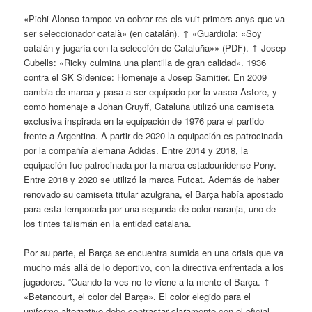
«Pichi Alonso tampoc va cobrar res els vuit primers anys que va
ser seleccionador català» (en catalán). ↑ «Guardiola: «Soy
catalán y jugaría con la selección de Cataluña»» (PDF). ↑ Josep
Cubells: «Ricky culmina una plantilla de gran calidad». 1936
contra el SK Sidenice: Homenaje a Josep Samitier. En 2009
cambia de marca y pasa a ser equipado por la vasca Astore, y
como homenaje a Johan Cruyff, Cataluña utilizó una camiseta
exclusiva inspirada en la equipación de 1976 para el partido
frente a Argentina. A partir de 2020 la equipación es patrocinada
por la compañía alemana Adidas. Entre 2014 y 2018, la
equipación fue patrocinada por la marca estadounidense Pony.
Entre 2018 y 2020 se utilizó la marca Futcat. Además de haber
renovado su camiseta titular azulgrana, el Barça había apostado
para esta temporada por una segunda de color naranja, uno de
los tintes talismán en la entidad catalana.
Por su parte, el Barça se encuentra sumida en una crisis que va
mucho más allá de lo deportivo, con la directiva enfrentada a los
jugadores. “Cuando la ves no te viene a la mente el Barça. ↑
«Betancourt, el color del Barça». El color elegido para el
uniforme alternativo debe contrastar claramente con el oficial.