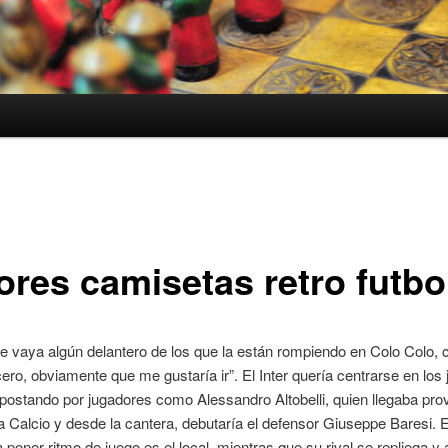
ores camisetas retro futbo
e vaya algún delantero de los que la están rompiendo en Colo Colo,
ero, obviamente que me gustaría ir”. El Inter quería centrarse en los
apostando por jugadores como Alessandro Altobelli, quien llegaba pro
a Calcio y desde la cantera, debutaría el defensor Giuseppe Baresi. 
a poner ritmo de juego es el local, mientras que su rival se repliega y