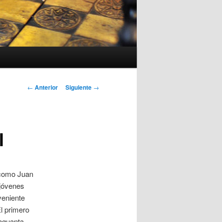
Navegación
←
Anterior
Siguiente
→
de
entradas
l
 como Juan
 jóvenes
veniente
El primero
 aguanta