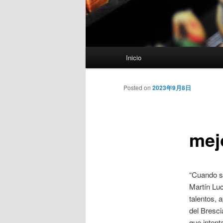
Menú
Inicio
principal
Posted on
2023年9月8日
mej
“Cuando s
Martín Luc
talentos, 
del Bresci
que intent