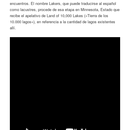
encuentros. El nombre Lakers, que puede traducirse al español
como lacustres, procede de esa etapa en Minnesota, Estado que
recibe el apelativo de Land of 10,000 Lakes («Tierra de los
10.000 lagos»), en referencia a la cantidad de lagos existentes
allí.