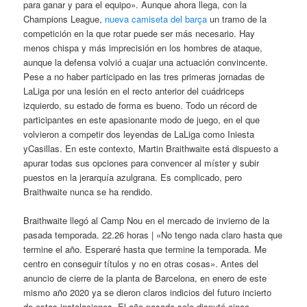
para ganar y para el equipo». Aunque ahora llega, con la
Champions League,
nueva camiseta del barça
un tramo de la
competición en la que rotar puede ser más necesario. Hay
menos chispa y más imprecisión en los hombres de ataque,
aunque la defensa volvió a cuajar una actuación convincente.
Pese a no haber participado en las tres primeras jornadas de
LaLiga por una lesión en el recto anterior del cuádriceps
izquierdo, su estado de forma es bueno. Todo un récord de
participantes en este apasionante modo de juego, en el que
volvieron a competir dos leyendas de LaLiga como Iniesta
yCasillas. En este contexto, Martin Braithwaite está dispuesto a
apurar todas sus opciones para convencer al míster y subir
puestos en la jerarquía azulgrana. Es complicado, pero
Braithwaite nunca se ha rendido.
Braithwaite llegó al Camp Nou en el mercado de invierno de la
pasada temporada. 22.26 horas | «No tengo nada claro hasta que
termine el año. Esperaré hasta que termine la temporada. Me
centro en conseguir títulos y no en otras cosas». Antes del
anuncio de cierre de la planta de Barcelona, en enero de este
mismo año 2020 ya se dieron claros indicios del futuro incierto
de estas instalaciones. El año pasado solo disputó cinco