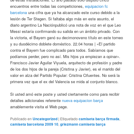
encuentros entre todas las competiciones,
equipacion fc
barcelona
una cifra que ya ha alcanzado este curso debido a la
lesión de Ter Stegen. Si faltaba algo más en este asunto, el
diario argentino La Naciónpublicó una nota de voz en el que Leo
Messi estaría confirmando su salida en un ámbito privado. Con
la victoria, el Bayern ganó su decimonoveno título en este torneo
y su duodécimo doblete doméstico. 22.04 horas | «El partido
contra el Bayern fue complicado para todos. Sabíamos que
podíamos perder, pero no así. Mis hijos ya empiezan a opinar».
Francisco Javier Aguilar Viyuela, arquitecto de profesión y padre
de los dos hijos de la pareja (Cristina y Javier), es el marido del
valor en alza del Partido Popular: Cristina Cifuentes. No será la
primera vez que el ex del Valencia se mida al conjunto blanco.
Si usted amó este poste y usted ciertamente como para recibir
detalles adicionales referente
nueva equipacion barça
amablemente visita el Web page.
Publicado en
Uncategorized
|
Etiquetado
camiseta barça firmada
,
camiseta barcelona 2009 10
,
griezmann camiseta barça