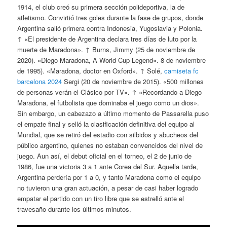
1914, el club creó su primera sección polideportiva, la de
atletismo. Convirtió tres goles durante la fase de grupos, donde
Argentina salió primera contra Indonesia, Yugoslavia y Polonia.
↑ «El presidente de Argentina declara tres días de luto por la
muerte de Maradona». ↑ Burns, Jimmy (25 de noviembre de
2020). «Diego Maradona, A World Cup Legend». 8 de noviembre
de 1995). «Maradona, doctor en Oxford». ↑ Solé,
camiseta fc
barcelona 2024
Sergi (20 de noviembre de 2015). «500 millones
de personas verán el Clásico por TV». ↑ «Recordando a Diego
Maradona, el futbolista que dominaba el juego como un dios».
Sin embargo, un cabezazo a último momento de Passarella puso
el empate final y selló la clasificación definitiva del equipo al
Mundial, que se retiró del estadio con silbidos y abucheos del
público argentino, quienes no estaban convencidos del nivel de
juego. Aun así, el debut oficial en el torneo, el 2 de junio de
1986, fue una victoria 3 a 1 ante Corea del Sur. Aquella tarde,
Argentina perdería por 1 a 0, y tanto Maradona como el equipo
no tuvieron una gran actuación, a pesar de casi haber logrado
empatar el partido con un tiro libre que se estrelló ante el
travesaño durante los últimos minutos.