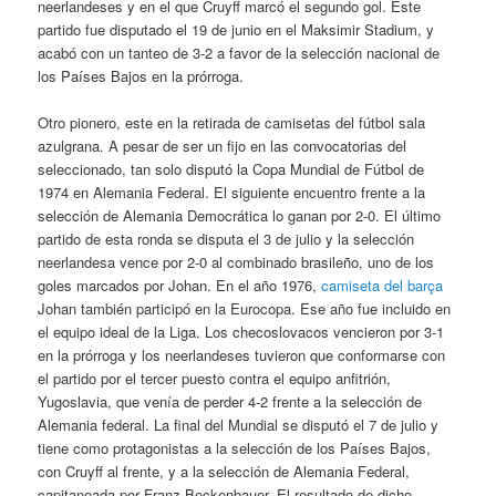
neerlandeses y en el que Cruyff marcó el segundo gol. Este
partido fue disputado el 19 de junio en el Maksimir Stadium, y
acabó con un tanteo de 3-2 a favor de la selección nacional de
los Países Bajos en la prórroga.
Otro pionero, este en la retirada de camisetas del fútbol sala
azulgrana. A pesar de ser un fijo en las convocatorias del
seleccionado, tan solo disputó la Copa Mundial de Fútbol de
1974 en Alemania Federal. El siguiente encuentro frente a la
selección de Alemania Democrática lo ganan por 2-0. El último
partido de esta ronda se disputa el 3 de julio y la selección
neerlandesa vence por 2-0 al combinado brasileño, uno de los
goles marcados por Johan. En el año 1976,
camiseta del barça
Johan también participó en la Eurocopa. Ese año fue incluido en
el equipo ideal de la Liga. Los checoslovacos vencieron por 3-1
en la prórroga y los neerlandeses tuvieron que conformarse con
el partido por el tercer puesto contra el equipo anfitrión,
Yugoslavia, que venía de perder 4-2 frente a la selección de
Alemania federal. La final del Mundial se disputó el 7 de julio y
tiene como protagonistas a la selección de los Países Bajos,
con Cruyff al frente, y a la selección de Alemania Federal,
capitaneada por Franz Beckenbauer. El resultado de dicho