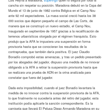
Luis Reyna a Maradona,
supervigo
quien lo seguía por toda la
cancha sin respetar su posición. Maradona debutó en la Copa del
Mundo el 13 de junio de 1982 contra Bélgica en el Camp Nou
ante 92 mil espectadores. La masa social creció hasta los 38
000 socios que dejaron pequeño el campo de Las Corts, de
manera que se construyó un nuevo estadio, el Camp Nou,
inaugurado en septiembre de 1957 gracias a la recalificación de
terrenos urbanísticos otorgada por el régimen franquista. Esto
produjo que la AFA le impusiera una suspensión en forma
provisoria hasta que se conocieran los resultados de la
contraprueba, que también daría positiva. El juez Claudio
Bonadío comprobó estas amenazas, y tras un pedido presentado
por los abogados del jugador, dispuso una medida de no innovar
obligando a la AFA a retirar la suspensión provisoria hasta que
se realizara una prueba de ADN en la orina analizada para
constatar que fuera del jugador.
Dada esta imposibilidad, cuando el juez Bonadío levantara la
medida de no innovar contra la suspensión provisoria de la AFA,
lo que finalmente no sucedería antes del retiro del jugador, esta
institución podía aplicarle la sanción correspondiente. Es la
camiseta que llevará El Pelusa Diego Armando Maradona en su