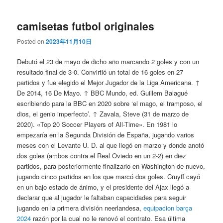
camisetas futbol originales
Posted on
2023年11月10日
Debutó el 23 de mayo de dicho año marcando 2 goles y con un
resultado final de 3-0. Convirtió un total de 16 goles en 27
partidos y fue elegido el Mejor Jugador de la Liga Americana. ↑
De 2014, 16 De Mayo. ↑ BBC Mundo, ed. Guillem Balagué
escribiendo para la BBC en 2020 sobre ‘el mago, el tramposo, el
dios, el genio imperfecto’. ↑ Zavala, Steve (31 de marzo de
2020). «Top 20 Soccer Players of All-Time». En 1981 lo
empezaría en la Segunda División de España, jugando varios
meses con el Levante U. D. al que llegó en marzo y donde anotó
dos goles (ambos contra el Real Oviedo en un 2-2) en diez
partidos, para posteriormente finalizarlo en Washington de nuevo,
jugando cinco partidos en los que marcó dos goles. Cruyff cayó
en un bajo estado de ánimo, y el presidente del Ajax llegó a
declarar que al jugador le faltaban capacidades para seguir
jugando en la primera división neerlandesa,
equipacion barça
2024
razón por la cual no le renovó el contrato. Esa última