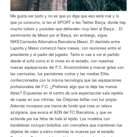
Me gusta ser justo y no es que yo diga que eso está mal y lo
que yo consumo, si leo el SPORT o leo Twitter Barça, donde hay
mucho tuitero y youtuber que defienden muy bien al Barça… El
sentimiento de Messi por el Barça, sin embargo, sigue.
NIKECamiseta Alternativa Barcelona Messi. El deshielo entre
Laporta y Messi comenzó hace meses, con reuniones entre el
presidente y el padre del jugador. Tanto si vas a ver el partido
desde el sofá como si lo vives en el estadio, con nuestras
nuevas equipaciones del F.C. Acostúmbrate a marcar goles con
las camisetas, los pantalones cortos y las medias Elite,
confeccionados con la misma tecnología que las equipaciones
profesionales del F.C. ¿Prefieres algo que te deje las manos
libres? Expuestas en el centro de una espectacular sala repleta
de copas en sus vitrinas, las Orejonas brillan con luz propia.
Además incorpora una trama de fondo que crea un relevo
azulgrana, que evoca el ADN del FC Barcelona, y que se
extiende por los hilos de todo el tejido. Los modelos con
bandoleras incluyen bolsillos con cremallera que mantienen tus
objetos de valor a salvo mientras te mueves por el estadio.