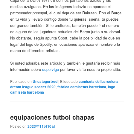
Copa de la UEFA 1977-78 con los pantalones azules y las
medias azulgrana. En las imágenes todavía no aparece el
patrocinador principal, el cual deja de ser Rakuten. Pon el Barça
en tu vida y llévalo contigo donde tú quieras, sueña, tú puedes
ser grande también. Si lo prefieres, también puede ir el nombre
de alguno de los jugadores actuales del Barça junto a su dorsal.
No obstante, según apunta Sport, cabe la posibilidad de que en
lugar del logo de Spotify, en ocasiones aparezca el nombre o la
marca de diferentes artistas.
Si usted adoraba este artículo y también le gustaría recibir más
información sobre
supervigo
por favor visite nuestro propio sitio.
Publicado en
Uncategorized
|
Etiquetado
camiseta del barcelona
dream league soccer 2020
,
fabrica camisetas barcelona
,
logo
camiseta barcelona
equipaciones futbol chapas
Posted on
2023年11月10日