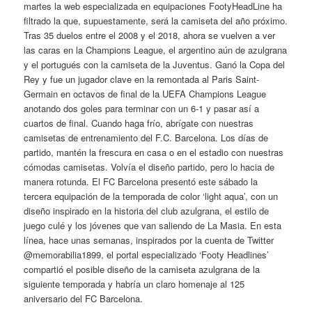
martes la web especializada en equipaciones FootyHeadLine ha
filtrado la que, supuestamente, será la camiseta del año próximo.
Tras 35 duelos entre el 2008 y el 2018, ahora se vuelven a ver
las caras en la Champions League, el argentino aún de azulgrana
y el portugués con la camiseta de la Juventus. Ganó la Copa del
Rey y fue un jugador clave en la remontada al Paris Saint-
Germain en octavos de final de la UEFA Champions League
anotando dos goles para terminar con un 6-1 y pasar así a
cuartos de final. Cuando haga frío, abrígate con nuestras
camisetas de entrenamiento del F.C. Barcelona. Los días de
partido, mantén la frescura en casa o en el estadio con nuestras
cómodas camisetas. Volvía el diseño partido, pero lo hacia de
manera rotunda. El FC Barcelona presentó este sábado la
tercera equipación de la temporada de color ‘light aqua’, con un
diseño inspirado en la historia del club azulgrana, el estilo de
juego culé y los jóvenes que van saliendo de La Masia. En esta
línea, hace unas semanas, inspirados por la cuenta de Twitter
@memorabilia1899, el portal especializado ‘Footy Headlines’
compartió el posible diseño de la camiseta azulgrana de la
siguiente temporada y habría un claro homenaje al 125
aniversario del FC Barcelona.