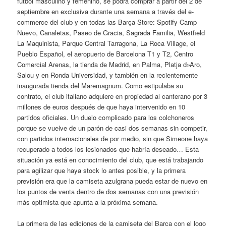
fútbol masculino y femenino, se podrá comprar a partir del 2 de
septiembre en exclusiva durante una semana a través del e-
commerce del club y en todas las Barça Store: Spotify Camp
Nuevo, Canaletas, Paseo de Gracia, Sagrada Familia, Westfield
La Maquinista, Parque Central Tarragona, La Roca Village, el
Pueblo Español, el aeropuerto de Barcelona T1 y T2, Centro
Comercial Arenas, la tienda de Madrid, en Palma, Platja d»Aro,
Salou y en Ronda Universidad, y también en la recientemente
inaugurada tienda del Maremagnum. Como estipulaba su
contrato, el club italiano adquiere en propiedad al canterano por 3
millones de euros después de que haya intervenido en 10
partidos oficiales. Un duelo complicado para los colchoneros
porque se vuelve de un parón de casi dos semanas sin competir,
con partidos internacionales de por medio, sin que Simeone haya
recuperado a todos los lesionados que habría deseado… Esta
situación ya está en conocimiento del club, que está trabajando
para agilizar que haya stock lo antes posible, y la primera
previsión era que la camiseta azulgrana pueda estar de nuevo en
los puntos de venta dentro de dos semanas con una previsión
más optimista que apunta a la próxima semana.
La primera de las ediciones de la camiseta del Barça con el logo