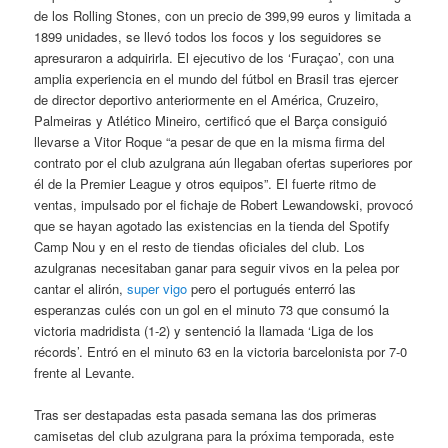
de los Rolling Stones, con un precio de 399,99 euros y limitada a
1899 unidades, se llevó todos los focos y los seguidores se
apresuraron a adquirirla. El ejecutivo de los ‘Furaçao’, con una
amplia experiencia en el mundo del fútbol en Brasil tras ejercer
de director deportivo anteriormente en el América, Cruzeiro,
Palmeiras y Atlético Mineiro, certificó que el Barça consiguió
llevarse a Vitor Roque “a pesar de que en la misma firma del
contrato por el club azulgrana aún llegaban ofertas superiores por
él de la Premier League y otros equipos”. El fuerte ritmo de
ventas, impulsado por el fichaje de Robert Lewandowski, provocó
que se hayan agotado las existencias en la tienda del Spotify
Camp Nou y en el resto de tiendas oficiales del club. Los
azulgranas necesitaban ganar para seguir vivos en la pelea por
cantar el alirón,
super vigo
pero el portugués enterró las
esperanzas culés con un gol en el minuto 73 que consumó la
victoria madridista (1-2) y sentenció la llamada ‘Liga de los
récords’. Entró en el minuto 63 en la victoria barcelonista por 7-0
frente al Levante.
Tras ser destapadas esta pasada semana las dos primeras
camisetas del club azulgrana para la próxima temporada, este