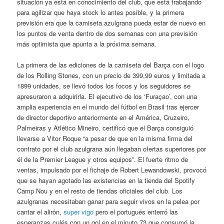
situación ya está en conocimiento del club, que está trabajando
para agilizar que haya stock lo antes posible, y la primera
previsión era que la camiseta azulgrana pueda estar de nuevo en
los puntos de venta dentro de dos semanas con una previsión
más optimista que apunta a la próxima semana.
La primera de las ediciones de la camiseta del Barça con el logo
de los Rolling Stones, con un precio de 399,99 euros y limitada a
1899 unidades, se llevó todos los focos y los seguidores se
apresuraron a adquirirla. El ejecutivo de los ‘Furaçao’, con una
amplia experiencia en el mundo del fútbol en Brasil tras ejercer
de director deportivo anteriormente en el América, Cruzeiro,
Palmeiras y Atlético Mineiro, certificó que el Barça consiguió
llevarse a Vitor Roque “a pesar de que en la misma firma del
contrato por el club azulgrana aún llegaban ofertas superiores por
él de la Premier League y otros equipos”. El fuerte ritmo de
ventas, impulsado por el fichaje de Robert Lewandowski, provocó
que se hayan agotado las existencias en la tienda del Spotify
Camp Nou y en el resto de tiendas oficiales del club. Los
azulgranas necesitaban ganar para seguir vivos en la pelea por
cantar el alirón,
super vigo
pero el portugués enterró las
esperanzas culés con un gol en el minuto 73 que consumó la