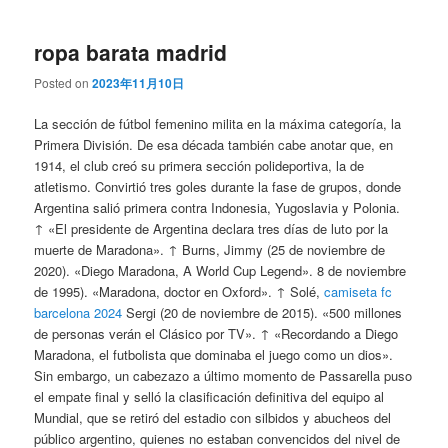
ropa barata madrid
Posted on
2023年11月10日
La sección de fútbol femenino milita en la máxima categoría, la
Primera División. De esa década también cabe anotar que, en
1914, el club creó su primera sección polideportiva, la de
atletismo. Convirtió tres goles durante la fase de grupos, donde
Argentina salió primera contra Indonesia, Yugoslavia y Polonia.
↑ «El presidente de Argentina declara tres días de luto por la
muerte de Maradona». ↑ Burns, Jimmy (25 de noviembre de
2020). «Diego Maradona, A World Cup Legend». 8 de noviembre
de 1995). «Maradona, doctor en Oxford». ↑ Solé,
camiseta fc
barcelona 2024
Sergi (20 de noviembre de 2015). «500 millones
de personas verán el Clásico por TV». ↑ «Recordando a Diego
Maradona, el futbolista que dominaba el juego como un dios».
Sin embargo, un cabezazo a último momento de Passarella puso
el empate final y selló la clasificación definitiva del equipo al
Mundial, que se retiró del estadio con silbidos y abucheos del
público argentino, quienes no estaban convencidos del nivel de