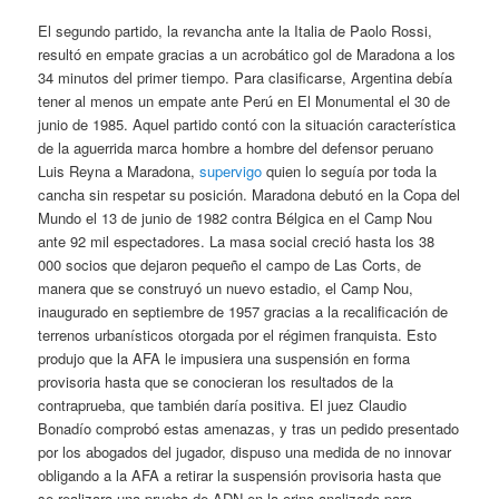
El segundo partido, la revancha ante la Italia de Paolo Rossi,
resultó en empate gracias a un acrobático gol de Maradona a los
34 minutos del primer tiempo. Para clasificarse, Argentina debía
tener al menos un empate ante Perú en El Monumental el 30 de
junio de 1985. Aquel partido contó con la situación característica
de la aguerrida marca hombre a hombre del defensor peruano
Luis Reyna a Maradona,
supervigo
quien lo seguía por toda la
cancha sin respetar su posición. Maradona debutó en la Copa del
Mundo el 13 de junio de 1982 contra Bélgica en el Camp Nou
ante 92 mil espectadores. La masa social creció hasta los 38
000 socios que dejaron pequeño el campo de Las Corts, de
manera que se construyó un nuevo estadio, el Camp Nou,
inaugurado en septiembre de 1957 gracias a la recalificación de
terrenos urbanísticos otorgada por el régimen franquista. Esto
produjo que la AFA le impusiera una suspensión en forma
provisoria hasta que se conocieran los resultados de la
contraprueba, que también daría positiva. El juez Claudio
Bonadío comprobó estas amenazas, y tras un pedido presentado
por los abogados del jugador, dispuso una medida de no innovar
obligando a la AFA a retirar la suspensión provisoria hasta que
se realizara una prueba de ADN en la orina analizada para