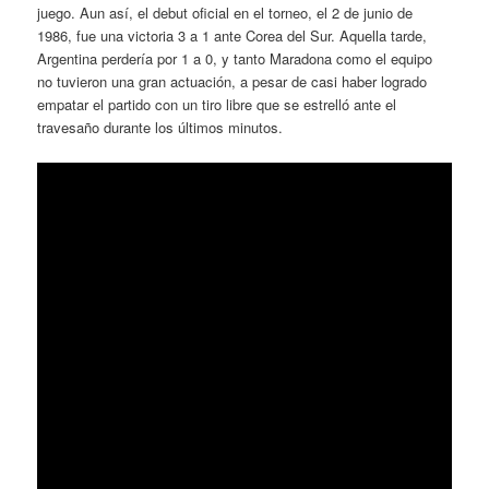
juego. Aun así, el debut oficial en el torneo, el 2 de junio de
1986, fue una victoria 3 a 1 ante Corea del Sur. Aquella tarde,
Argentina perdería por 1 a 0, y tanto Maradona como el equipo
no tuvieron una gran actuación, a pesar de casi haber logrado
empatar el partido con un tiro libre que se estrelló ante el
travesaño durante los últimos minutos.