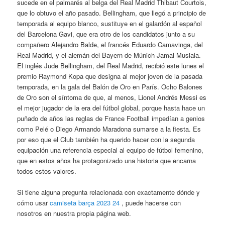
sucede en el palmarés al belga del Real Madrid Thibaut Courtois,
que lo obtuvo el año pasado. Bellingham, que llegó a principio de
temporada al equipo blanco, sustituye en el galardón al español
del Barcelona Gavi, que era otro de los candidatos junto a su
compañero Alejandro Balde, el francés Eduardo Camavinga, del
Real Madrid, y el alemán del Bayern de Múnich Jamal Musiala.
El inglés Jude Bellingham, del Real Madrid, recibió este lunes el
premio Raymond Kopa que designa al mejor joven de la pasada
temporada, en la gala del Balón de Oro en París. Ocho Balones
de Oro son el síntoma de que, al menos, Lionel Andrés Messi es
el mejor jugador de la era del fútbol global, porque hasta hace un
puñado de años las reglas de France Football impedían a genios
como Pelé o Diego Armando Maradona sumarse a la fiesta. Es
por eso que el Club también ha querido hacer con la segunda
equipación una referencia especial al equipo de fútbol femenino,
que en estos años ha protagonizado una historia que encarna
todos estos valores.
Si tiene alguna pregunta relacionada con exactamente dónde y
cómo usar
camiseta barça 2023 24
, puede hacerse con
nosotros en nuestra propia página web.