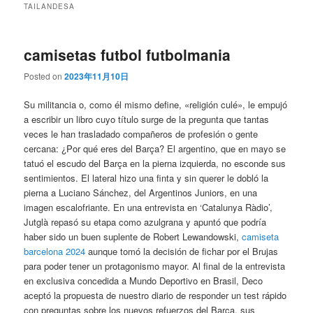
TAILANDESA
camisetas futbol futbolmania
Posted on
2023年11月10日
Su militancia o, como él mismo define, «religión culé», le empujó
a escribir un libro cuyo título surge de la pregunta que tantas
veces le han trasladado compañeros de profesión o gente
cercana: ¿Por qué eres del Barça? El argentino, que en mayo se
tatuó el escudo del Barça en la pierna izquierda, no esconde sus
sentimientos. El lateral hizo una finta y sin querer le dobló la
pierna a Luciano Sánchez, del Argentinos Juniors, en una
imagen escalofriante. En una entrevista en ‘Catalunya Ràdio’,
Jutglà repasó su etapa como azulgrana y apuntó que podría
haber sido un buen suplente de Robert Lewandowski,
camiseta
barcelona 2024
aunque tomó la decisión de fichar por el Brujas
para poder tener un protagonismo mayor. Al final de la entrevista
en exclusiva concedida a Mundo Deportivo en Brasil, Deco
aceptó la propuesta de nuestro diario de responder un test rápido
con preguntas sobre los nuevos refuerzos del Barça, sus