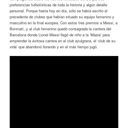
preferencias futbolísticas de toda la historia y algún detalle
personal. Porque hasta hoy en día, sólo se había escrito el
precedente de clubes que habían situado su equipo femenino y
masculino en la final europea. Con estos tres premios a Messi, a
Bonmatí, y al club femenino quedó consagrada la cantera del
Barcelona donde Lionel Messi llegó de niño a la ‘Masia’ para
emprender la éxitosa carrera en el club azulgrana, el ‘club de su
vida’ que abandonó llorando y en el más tiempo jugó.