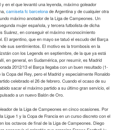
l y en el que levantó una leyenda, máximo goleador
ona,
camiseta fc barcelona
de Argentina y de cualquier otra
gundo máximo anotador de la Liga de Campeones. Un
 segunda mujer española, y tercera futbolista de dicha
Luis Suárez, en conseguir el máximo reconocimiento
ol. El argentino, que en mayo se tatuó el escudo del Barça
onde sus sentimientos. El motivo es la trombosis en la
guizstán con los Legends en septiembre, de la que ya está
allí, en general, en Sudamérica, por resumir, es Madrid
orada 2012/13 el Barça llegaba con un buen resultado (1-
de la Copa del Rey, pero el Madrid y especialmente Ronaldo
rtido celebrado el 26 de febrero. Cuando el ocaso de su
abido sacar el máximo partido a su último gran servicio, el
opulsado a un nuevo Balón de Oro.
leador de la Liga de Campeones en cinco ocasiones. Por
la Ligue 1 y la Copa de Francia en un curso discreto con el
en los octavos de final de la Liga de Campeones. Diego
 conseguir el galardón que organiza France Football (y