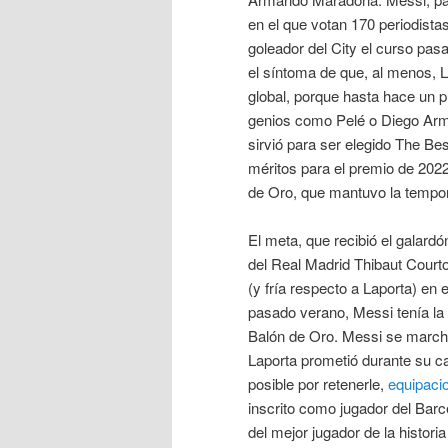
en el que votan 170 periodist
goleador del City el curso pa
el síntoma de que, al menos, L
global, porque hasta hace un 
genios como Pelé o Diego Arm
sirvió para ser elegido The Best
méritos para el premio de 2022
de Oro, que mantuvo la tempor
El meta, que recibió el galard
del Real Madrid Thibaut Courto
(y fría respecto a Laporta) en 
pasado verano, Messi tenía la 
Balón de Oro. Messi se marchó
Laporta prometió durante su ca
posible por retenerle,
equipaci
inscrito como jugador del Barc
del mejor jugador de la historia