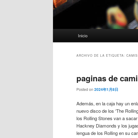
Menú
Inicio
principal
ARCHIVO DE LA ETIQUETA:
CAMIS
paginas de cami
Posted on
2024年1月8日
Además, en la caja hay un enla
nuevo disco de los ‘The Rollin
los Rolling Stones van a saca
Hackney Diamonds y los jugador
lengua de los Rolling en su ca