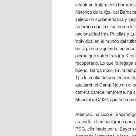
seguir un tratamiento hormona
histórico de la liga, del Barcel
selección sudamericana y se
recorrido que la sitúa como la
nacionalidad tras Putellas y 
individual en el mundo del fútb
en la pierna izquierda, no esc
pierna que sufrió tras ir a Kir
recuperado. Lo que le llegaba 
bueno, Barça malo. En la temp
1) a la vuelta de semifinales 
asaltaron el Camp Nou en el pa
carrera parece inminente, ha s
Mundial de 2022, que le ha pr
Además, ha sido el máximo go
su parte, el ex azulgrana ganó 
PSG, eliminado por el Bayern 
Armando Maradona. Messi, para