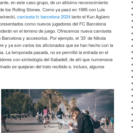
ntante, en este caso grupo, de un altísimo reconocimiento
 de los Rolling Stones. Como ya pasó en 1995 con Luis
osinecki,
camiseta fc barcelona 2024
tanto el Kun Agüero
 presentados como nuevos jugadores del FC Barcelona
nderán en el terreno de juego. Ofrecemos nueva camiseta
 Barcelona y accesorios. Por ejemplo, el ’33’ de Nikola
ore y ya son varios los aficionados que se han hecho con la
na. La temporada pasada, no se permitió la entrada en el
uidores con simbología del Sabadell, de ahí que numerosos
inado se quejaran del trato recibido e, incluso, algunos