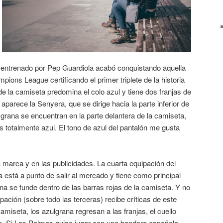
 entrenado por Pep Guardiola acabó conquistando aquella
pions League certificando el primer triplete de la historia
 de la camiseta predomina el colo azul y tiene dos franjas de
 aparece la Senyera, que se dirige hacia la parte inferior de
 grana se encuentran en la parte delantera de la camiseta,
s totalmente azul. El tono de azul del pantalón me gusta
a marca y en las publicidades. La cuarta equipación del
está a punto de salir al mercado y tiene como principal
a se funde dentro de las barras rojas de la camiseta. Y no
pación (sobre todo las terceras) recibe críticas de este
camiseta, los azulgrana regresan a las franjas, el cuello
co. Si Las Palmas quiso jugar con una bandera española