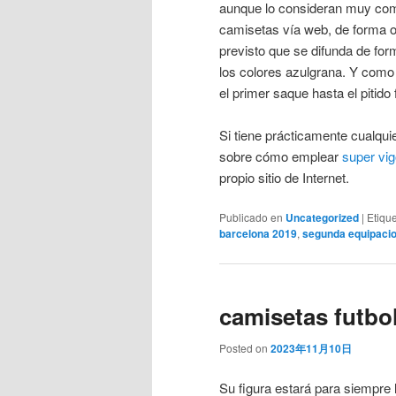
aunque lo consideran muy comp
camisetas vía web, de forma on
previsto que se difunda de for
los colores azulgrana. Y como 
el primer saque hasta el pitido f
Si tiene prácticamente cualqu
sobre cómo emplear
super vi
propio sitio de Internet.
Publicado en
Uncategorized
|
Etiqu
barcelona 2019
,
segunda equipacio
camisetas futbol
Posted on
2023年11月10日
Su figura estará para siempre 