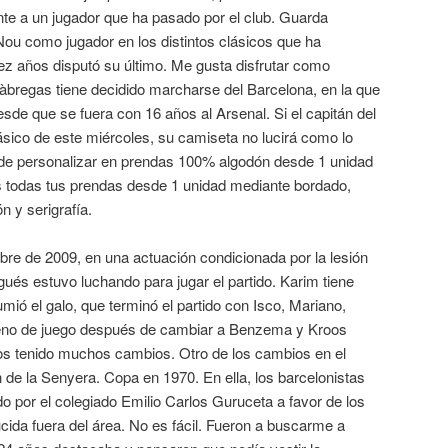
nte a un jugador que ha pasado por el club. Guarda
u como jugador en los distintos clásicos que ha
ez años disputó su último. Me gusta disfrutar como
àbregas tiene decidido marcharse del Barcelona, en la que
de que se fuera con 16 años al Arsenal. Si el capitán del
ásico de este miércoles, su camiseta no lucirá como lo
ede personalizar en prendas 100% algodón desde 1 unidad
 todas tus prendas desde 1 unidad mediante bordado,
n y serigrafía.
bre de 2009, en una actuación condicionada por la lesión
tugués estuvo luchando para jugar el partido. Karim tiene
mió el galo, que terminó el partido con Isco, Mariano,
rreno de juego después de cambiar a Benzema y Kroos
s tenido muchos cambios. Otro de los cambios en el
 de la Senyera. Copa en 1970. En ella, los barcelonistas
do por el colegiado Emilio Carlos Guruceta a favor de los
ucida fuera del área. No es fácil. Fueron a buscarme a