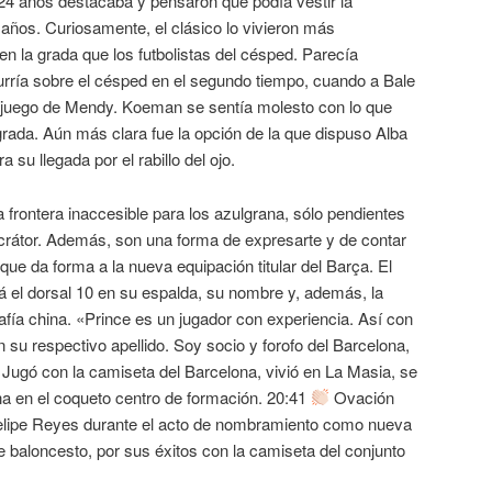
 24 años destacaba y pensaron que podía vestir la
años. Curiosamente, el clásico lo vivieron más
n la grada que los futbolistas del césped. Parecía
urría sobre el césped en el segundo tiempo, cuando a Bale
de juego de Mendy. Koeman se sentía molesto con lo que
rada. Aún más clara fue la opción de la que dispuso Alba
 su llegada por el rabillo del ojo.
 frontera inaccesible para los azulgrana, sólo pendientes
ocrátor. Además, son una forma de expresarte y de contar
 que da forma a la nueva equipación titular del Barça. El
á el dorsal 10 en su espalda, su nombre y, además, la
rafía china. «Prince es un jugador con experiencia. Así con
 su respectivo apellido. Soy socio y forofo del Barcelona,
Jugó con la camiseta del Barcelona, vivió en La Masia, se
na en el coqueto centro de formación. 20:41
Ovación
Felipe Reyes durante el acto de nombramiento como nueva
de baloncesto, por sus éxitos con la camiseta del conjunto