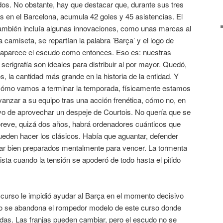
os. No obstante, hay que destacar que, durante sus tres
 en el Barcelona, acumula 42 goles y 45 asistencias. El
ambién incluía algunas innovaciones, como unas marcas al
a camiseta, se repartían la palabra ’Barça’ y el logo de
 aparece el escudo como entonces. Eso es: nuestras
erigrafía son ideales para distribuir al por mayor. Quedó,
os, la cantidad más grande en la historia de la entidad. Y
cómo vamos a terminar la temporada, físicamente estamos
avanzar a su equipo tras una acción frenética, cómo no, en
uvo de aprovechar un despeje de Courtois. No quería que se
 breve, quizá dos años, habrá ordenadores cuánticos que
ueden hacer los clásicos. Había que aguantar, defender
tar bien preparados mentalmente para vencer. La tormenta
ista cuando la tensión se apoderó de todo hasta el pitido
e curso le impidió ayudar al Barça en el momento decisivo
o se abandona el rompedor modelo de este curso donde
as. Las franjas pueden cambiar, pero el escudo no se