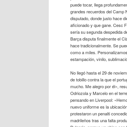
puede tocar, llega profundame
grandes recuerdos del Camp No
disputado, donde justo hace di
aficionado y que gane. Cesc F
sería su segunda despedida des
Barça disputa finalmente el Cl
hace tradicionalmente. Se pu
como a miles. Personalizamos
estampación, vinilo, sublimació
No llegó hasta el 29 de noviem
de tobillo contra la que el por
mucho. Me alegro por él», resu
Odriozola y Marcelo en el te
pensando en Liverpool: «Hemo
nuevo uniforme es la ubicación
protestaron un penalti concedi
madrileños tras una falta prod