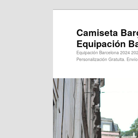
Ir
Ir
al
al
contenido
contenido
Camiseta Bar
principal
secundario
Equipación B
Equipación Barcelona 2024 202
Personalización Gratuita. Envío