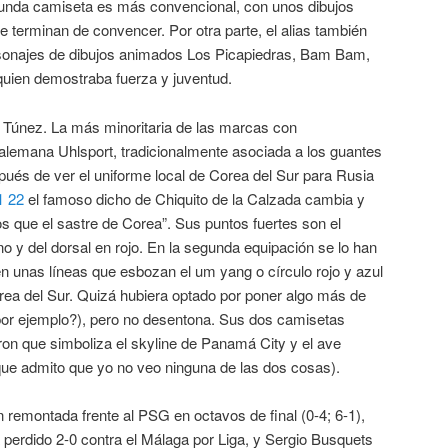
egunda camiseta es más convencional, con unos dibujos
terminan de convencer. Por otra parte, el alias también
rsonajes de dibujos animados Los Picapiedras, Bam Bam,
quien demostraba fuerza y juventud.
Túnez. La más minoritaria de las marcas con
 alemana Uhlsport, tradicionalmente asociada a los guantes
pués de ver el uniforme local de Corea del Sur para Rusia
1 22
el famoso dicho de Chiquito de la Calzada cambia y
s que el sastre de Corea”. Sus puntos fuertes son el
no y del dorsal en rojo. En la segunda equipación se lo han
n unas líneas que esbozan el um yang o círculo rojo y azul
rea del Sur. Quizá hubiera optado por poner algo más de
, por ejemplo?), pero no desentona. Sus dos camisetas
ron que simboliza el skyline de Panamá City y el ave
nque admito que yo no veo ninguna de las dos cosas).
 remontada frente al PSG en octavos de final (0-4; 6-1),
perdido 2-0 contra el Málaga por Liga, y Sergio Busquets