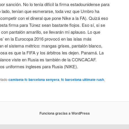
por sanción. No lo tenía difícil la firma estadounidense para
tro lado, tenían que esmerarse, toda vez que Umbro ha
competir con el dineral que pone Nike a la FA). Quizá eso
esta firma para Túnez sean bastante flojos. Eso sí, si se
 con pantalón amarillo, se llevarán mi aplauso. Lo que
nes’ en la Eurocopa 2016 provocó en las islas más
an el sistema métrico: mangas grises, pantalón blanco,
osa es que la FIFA y los árbitros les dejen. Panamá. La
Balance viste en Rusia es también de la CONCACAF.
os uniformes ingleses para Rusia (NIKE).
etado
camiseta fc barcelona senyera
,
fc barcelona ultimate rush
,
Funciona gracias a WordPress