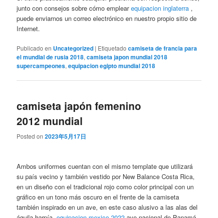
junto con consejos sobre cómo emplear
equipacion inglaterra
,
puede enviarnos un correo electrónico en nuestro propio sitio de
Internet.
Publicado en
Uncategorized
|
Etiquetado
camiseta de francia para
el mundial de rusia 2018
,
camiseta japon mundial 2018
supercampeones
,
equipacion egipto mundial 2018
camiseta japón femenino
2012 mundial
Posted on
2023年5月17日
Ambos uniformes cuentan con el mismo template que utilizará
su país vecino y también vestido por New Balance Costa Rica,
en un diseño con el tradicional rojo como color principal con un
gráfico en un tono más oscuro en el frente de la camiseta
también inspirado en un ave, en este caso alusivo a las alas del
águila harpía,
equipacion mexico 2022
ave nacional de Panamá