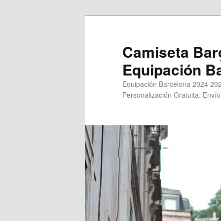
Ir
Ir
al
al
contenido
contenido
Camiseta Bar
principal
secundario
Equipación B
Equipación Barcelona 2024 202
Personalización Gratuita. Envío