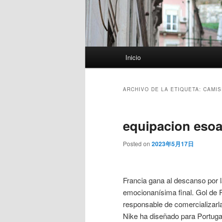
Menú
Inicio
principal
ARCHIVO DE LA ETIQUETA:
CAMIS
equipacion eso
Posted on
2023年5月17日
Francia gana al descanso por l
emocionanísima final. Gol de 
responsable de comercializarla
Nike ha diseñado para Portugal