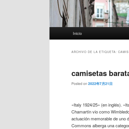
Menú
Inicio
principal
ARCHIVO DE LA ETIQUETA:
CAMIS
camisetas barat
Posted on
2022年7月21日
«Italy 1924/25» (en inglés). «It
Chamartín vio como Wimbledon 
actuación memorable de uno d
Commons alberga una categoría