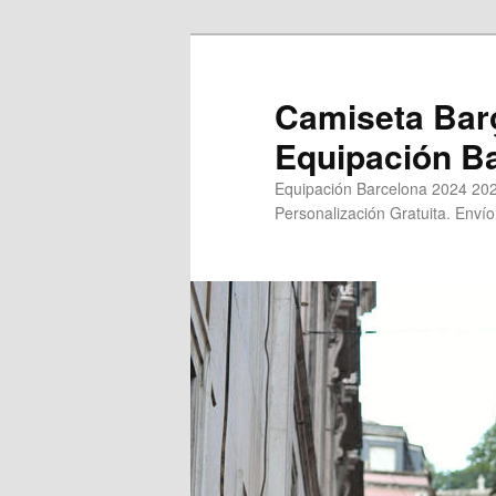
Ir
Ir
al
al
contenido
contenido
Camiseta Bar
principal
secundario
Equipación B
Equipación Barcelona 2024 202
Personalización Gratuita. Envío