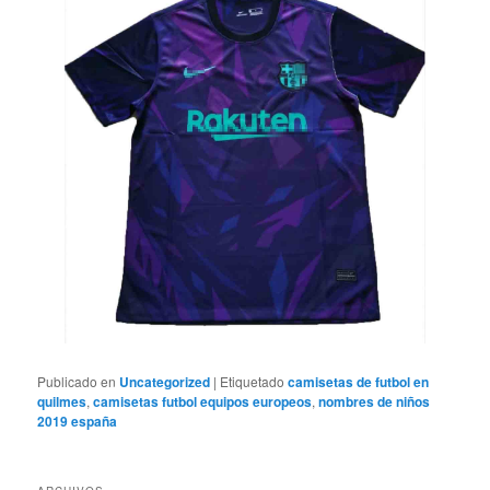
Publicado en
Uncategorized
|
Etiquetado
camisetas de futbol en
quilmes
,
camisetas futbol equipos europeos
,
nombres de niños
2019 españa