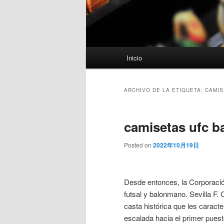
Menú
Inicio
principal
ARCHIVO DE LA ETIQUETA:
CAMIS
camisetas ufc b
Posted on
2022年10月19日
Desde entonces, la Corporación
futsal y balonmano. Sevilla F. 
casta histórica que les caract
escalada hacia el primer pues