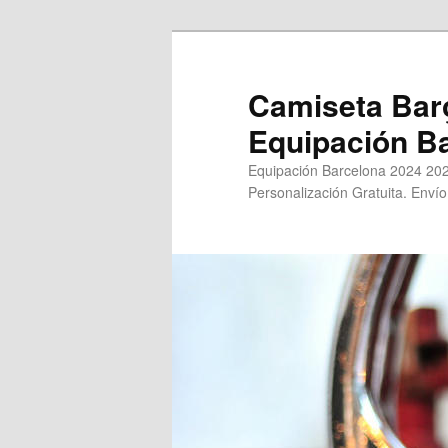
Ir
Ir
al
al
contenido
contenido
Camiseta Bar
principal
secundario
Equipación B
Equipación Barcelona 2024 202
Personalización Gratuita. Envío