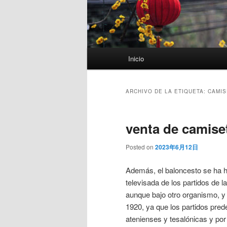
Menú
Inicio
principal
ARCHIVO DE LA ETIQUETA:
CAMIS
venta de camiset
Posted on
2023年6月12日
Además, el baloncesto se ha h
televisada de los partidos de l
aunque bajo otro organismo, y s
1920, ya que los partidos pre
atenienses y tesalónicas y por