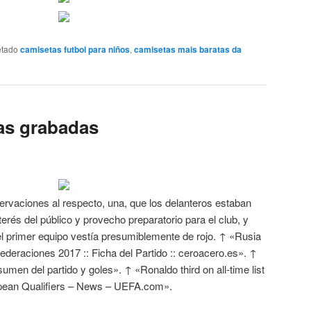
etado
camisetas futbol para niños
,
camisetas mais baratas da
as grabadas
ervaciones al respecto, una, que los delanteros estaban
erés del público y provecho preparatorio para el club, y
l primer equipo vestía presumiblemente de rojo. ↑ «Rusia
ederaciones 2017 :: Ficha del Partido :: ceroacero.es». ↑
umen del partido y goles». ↑ «Ronaldo third on all-time list
ropean Qualifiers – News – UEFA.com».