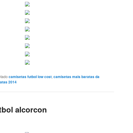
etado
camisetas futbol low cost
,
camisetas mais baratas da
ratas 2014
tbol alcorcon