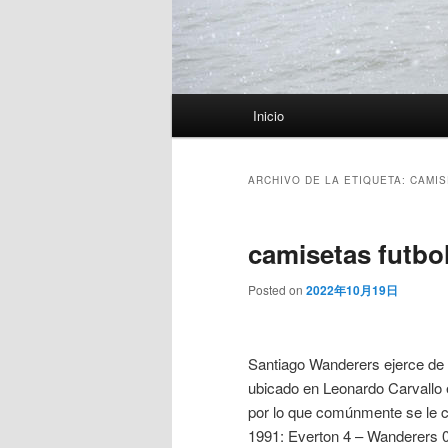
Menú
Inicio
principal
ARCHIVO DE LA ETIQUETA:
CAMIS
camisetas futbol
Posted on
2022年10月19日
Santiago Wanderers ejerce de l
ubicado en Leonardo Carvallo 
por lo que comúnmente se le 
1991: Everton 4 – Wanderers 0