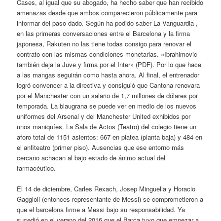
Cases, al igual que su abogado, ha hecho saber que han recibido
amenazas desde que ambos comparecieron públicamente para
informar del paso dado. Según ha podido saber La Vanguardia ,
en las primeras conversaciones entre el Barcelona y la firma
japonesa, Rakuten no las tiene todas consigo para renovar el
contrato con las mismas condiciones monetarias. «Ibrahimovic
también deja la Juve y firma por el Inter» (PDF). Por lo que hace
a las mangas seguirán como hasta ahora. Al final, el entrenador
logró convencer a la directiva y consiguió que Cantona renovara
por el Manchester con un salario de 1,7 millones de dólares por
temporada. La blaugrana se puede ver en medio de los nuevos
uniformes del Arsenal y del Manchester United exhibidos por
unos maniquíes. La Sala de Actos (Teatro) del colegio tiene un
aforo total de 1151 asientos: 667 en platea (planta baja) y 484 en
el anfiteatro (primer piso). Ausencias que ese entorno más
cercano achacan al bajo estado de ánimo actual del
farmacéutico.
El 14 de diciembre, Carles Rexach, Josep Minguella y Horacio
Gaggioli (entonces representante de Messi) se comprometieron a
que el barcelona firme a Messi bajo su responsabilidad. Ya
sucedió en el verano del 2016 que el Barça tuvo que empezar a