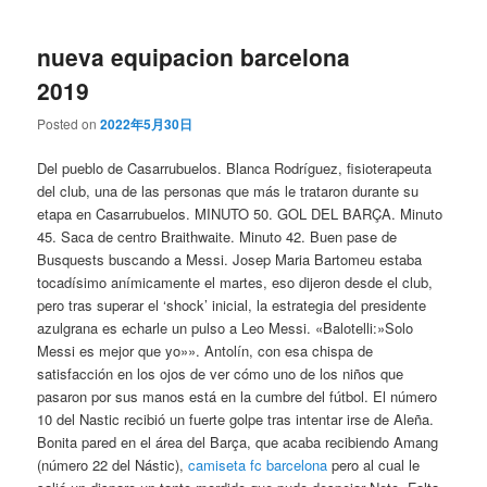
nueva equipacion barcelona
2019
Posted on
2022年5月30日
Del pueblo de Casarrubuelos. Blanca Rodríguez, fisioterapeuta
del club, una de las personas que más le trataron durante su
etapa en Casarrubuelos. MINUTO 50. GOL DEL BARÇA. Minuto
45. Saca de centro Braithwaite. Minuto 42. Buen pase de
Busquests buscando a Messi. Josep Maria Bartomeu estaba
tocadísimo anímicamente el martes, eso dijeron desde el club,
pero tras superar el ‘shock’ inicial, la estrategia del presidente
azulgrana es echarle un pulso a Leo Messi. «Balotelli:»Solo
Messi es mejor que yo»». Antolín, con esa chispa de
satisfacción en los ojos de ver cómo uno de los niños que
pasaron por sus manos está en la cumbre del fútbol. El número
10 del Nastic recibió un fuerte golpe tras intentar irse de Aleña.
Bonita pared en el área del Barça, que acaba recibiendo Amang
(número 22 del Nástic),
camiseta fc barcelona
pero al cual le