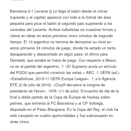
Barcelona 2-1 Levante ||| Le llegó el balón desde el córner
izquierdo y el capitán apareció con todo a la frotnal del área
pequeña para picar el balón al segundo palo superando a los
centrales del Levante. Ambos futbolistas se muestran firmes y
claros en ideas en estos primeros cinco minutos de segundo
tiempo. El 10 argentino no termina de demostrar su nivel en
estos primeros 24 minutos de juego, donde ha estado un tanto
desaparecido y desacertado en algún pase, el último para
Dembelé, que estaba en fuera de juego. Con respecto a Messi,
no es el partido del argentino. ↑ «El Supremo anula un artículo
del PGOU que permitió construir las setas.» ABC. ↑ UEFA (ed.).
«Estadísticas, 2010/11 UEFA Europa League». ↑ a b Agencia
EFE (2 de julio de 2010). «Cruyff devuelve la insignia de
presidente de Honor». 1976: (11 de julio): Encuentro de ida de la
final a doble partido de la Copa de Europa de hockey sobre
patines, que enfrenta al FC Barcelona y al CP Voltregà,
disputado en el Palau Blaugrana. En la Copa del Rey, el club ha
sido campeón en cuatro oportunidades y fue subcampeón en
otras cinco.