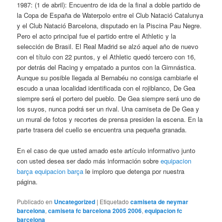
1987: (1 de abril): Encuentro de ida de la final a doble partido de
la Copa de España de Waterpolo entre el Club Natació Catalunya
y el Club Natació Barcelona, disputado en la Piscina Pau Negre.
Pero el acto principal fue el partido entre el Athletic y la
selección de Brasil. El Real Madrid se alzó aquel año de nuevo
con el título con 22 puntos, y el Athletic quedó tercero con 16,
por detrás del Racing y empatado a puntos con la Gimnástica.
Aunque su posible llegada al Bernabéu no consiga cambiarle el
escudo a unaa localidad identificada con el rojiblanco, De Gea
siempre será el portero del pueblo. De Gea siempre será uno de
los suyos, nunca podrá ser un rival. Una camiseta de De Gea y
un mural de fotos y recortes de prensa presiden la escena. En la
parte trasera del cuello se encuentra una pequeña granada.
En el caso de que usted amado este artículo informativo junto
con usted desea ser dado más información sobre
equipacion
barça
equipacion barça
le imploro que detenga por nuestra
página.
Publicado en
Uncategorized
|
Etiquetado
camiseta de neymar
barcelona
,
camiseta fc barcelona 2005 2006
,
equipacion fc
barcelona