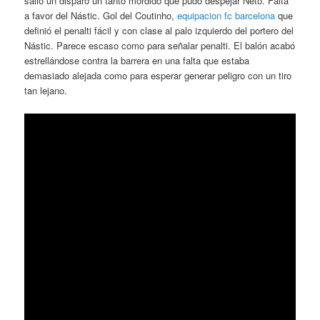
salió un disparo un tanto mordido que pudo despejar Neto. Falta
a favor del Nástic. Gol del Coutinho,
equipacion fc barcelona
que
definió el penalti fácil y con clase al palo izquierdo del portero del
Nástic. Parece escaso como para señalar penalti. El balón acabó
estrellándose contra la barrera en una falta que estaba
demasiado alejada como para esperar generar peligro con un tiro
tan lejano.