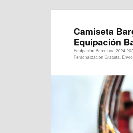
Ir
Ir
al
al
contenido
contenido
Camiseta Bar
principal
secundario
Equipación B
Equipación Barcelona 2024 202
Personalización Gratuita. Envío