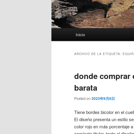
Menú
Inicio
principal
ARCHIVO DE LA ETIQUETA:
EQUIP
donde comprar 
barata
Posted on
2023年9月8日
Tiene bordes bicolor en el cue
El diseño presenta un estilo se
color rojo en más porcentaje a
camiseta titular, tanto el dis