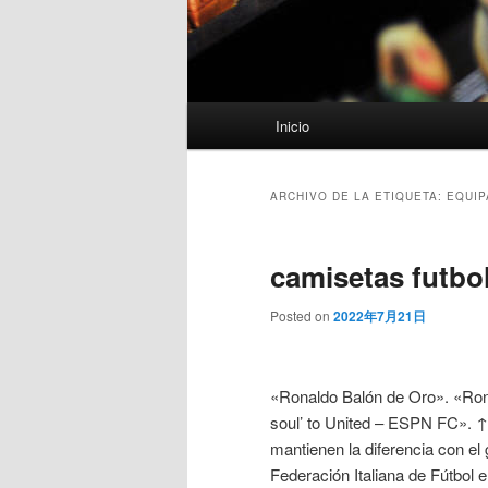
Menú
Inicio
principal
ARCHIVO DE LA ETIQUETA:
EQUIP
camisetas futbol
Posted on
2022年7月21日
«Ronaldo Balón de Oro». «Rona
soul’ to United – ESPN FC». ↑ P
mantienen la diferencia con el
Federación Italiana de Fútbol 