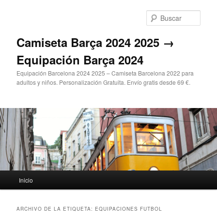
Ir
Ir
al
al
Busc
contenido
contenido
principal
secundario
Camiseta Barça 2024 2025 →
Equipación Barça 2024
Equipación Barcelona 2024 2025 – Camiseta Barcelona 2022 para
adultos y niños. Personalización Gratuita. Envío gratis desde 69 €.
Menú
Inicio
principal
ARCHIVO DE LA ETIQUETA:
EQUIPACIONES FUTBOL