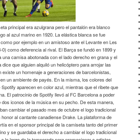
ta principal era azulgrana pero el pantalón era blanco
go al azul marino en 1920. La elástica blanca se fue
omo por ejemplo en un amistoso ante el Levante en Les
-0) como deferencia al rival. El Barça se fundó en 1899 y
a una camisa abotonada con el lado derecho en grana y el
 dice que alguien alquiló un helicóptero para arrojar las
én existe un homenaje a generaciones de barcelonistas,
 en un ambiente de payés. En la misma, los colores del
 Spotify aparecen en color azul, mientras que el ribete que
. El patrocinio de Spotify llevó al FC Barcelona a poder
de dos iconos de la música en su pecho. De esta manera,
ban cambiar el pasado mes de octubre el logo tradicional
 honor al cantante canadiense Drake. La plataforma de
ía en el sponsor principal de la camiseta tanto del primer
o y se guardaba el derecho a cambiar el logo tradicional
 a lo largo de la temporada para promocionar a artistas.