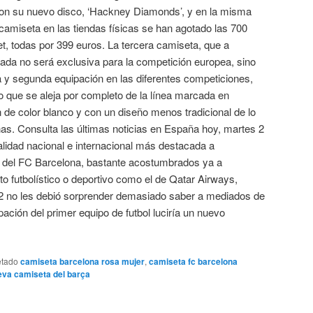
ron su nuevo disco, ‘Hackney Diamonds’, y en la misma
camiseta en las tiendas físicas se han agotado las 700
et, todas por 399 euros. La tercera camiseta, que a
ada no será exclusiva para la competición europea, sino
a y segunda equipación en las diferentes competiciones,
to que se aleja por completo de la línea marcada en
 de color blanco y con un diseño menos tradicional de lo
as. Consulta las últimas noticias en España hoy, martes 2
alidad nacional e internacional más destacada a
s del FC Barcelona, bastante acostumbrados ya a
to futbolístico o deportivo como el de Qatar Airways,
2 no les debió sorprender demasiado saber a mediados de
ación del primer equipo de futbol luciría un nuevo
etado
camiseta barcelona rosa mujer
,
camiseta fc barcelona
ueva camiseta del barça