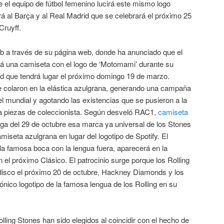
 el equipo de fútbol femenino lucirá este mismo logo
ará al Barça y al Real Madrid que se celebrará el próximo 25
Cruyff.
ub a través de su página web, donde ha anunciado que el
rá una camiseta con el logo de ‘Motomami’ durante su
id que tendrá lugar el próximo domingo 19 de marzo.
se colaron en la elástica azulgrana, generando una campaña
l mundial y agotando las existencias que se pusieron a la
a piezas de coleccionista. Según desveló RAC1,
camiseta
ga del 29 de octubre esa marca ya universal de los Stones
miseta azulgrana en lugar del logotipo de Spotify. El
 la famosa boca con la lengua fuera, aparecerá en la
 el próximo Clásico. El patrocinio surge porque los Rolling
disco el próximo 20 de octubre, Hackney Diamonds y los
cónico logotipo de la famosa lengua de los Rolling en su
olling Stones han sido elegidos al coincidir con el hecho de