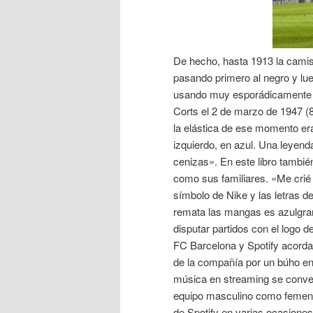
De hecho, hasta 1913 la camise
pasando primero al negro y lue
usando muy esporádicamente c
Corts el 2 de marzo de 1947 (8
la elástica de ese momento er
izquierdo, en azul. Una leyenda
cenizas». En este libro tambi
como sus familiares. «Me crié
símbolo de Nike y las letras de
remata las mangas es azulgrana
disputar partidos con el logo 
FC Barcelona y Spotify acorda
de la compañía por un búho en
música en streaming se convert
equipo masculino como femenin
de Spotify en varias ocasiones