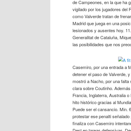
de Campeones, en la que ha g
vigilado por los jugadores del
como Valverde tratan de frenar 
Madrid que juega en una posici
lesionados y ausentes hoy. 11.4
Generalitat de Cataluña, Mique
las posibilidades que nos preo
Casemiro, por una entrada a Mes
detener el paso de Valverde, y 
mostró a Nacho, por una falta 
clara sobre Coutinho. Además
Francia, Inglaterra, Australia
hito histórico gracias al Mund
Puede ser el cansancio. Min. 64
protestar ese penalti señalado 
finaliza con Casemiro intentand
Dest en tareas defensivas. Des