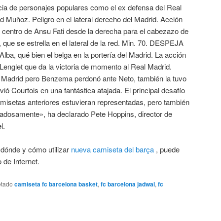
ia de personajes populares como el ex defensa del Real
 Muñoz. Peligro en el lateral derecho del Madrid. Acción
n centro de Ansu Fati desde la derecha para el cabezazo de
que se estrella en el lateral de la red. Min. 70. DESPEJA
ba, qué bien el belga en la portería del Madrid. La acción
Lenglet que da la victoria de momento al Real Madrid.
 Madrid pero Benzema perdonó ante Neto, también la tuvo
ió Courtois en una fantástica atajada. El principal desafío
amisetas anteriores estuvieran representadas, pero también
adosamente», ha declarado Pete Hoppins, director de
l.
 dónde y cómo utilizar
nueva camiseta del barça
, puede
 de Internet.
etado
camiseta fc barcelona basket
,
fc barcelona jadwal
,
fc