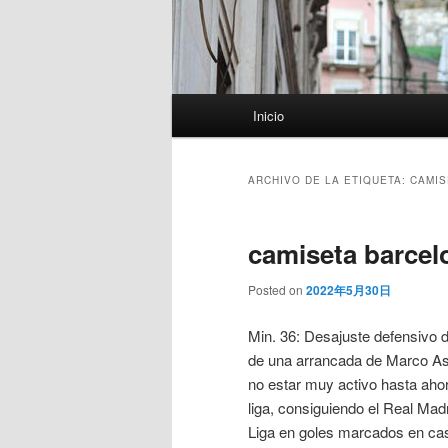
Menú
Inicio
principal
ARCHIVO DE LA ETIQUETA:
CAMIS
camiseta barcel
Posted on
2022年5月30日
Min. 36: Desajuste defensivo 
de una arrancada de Marco Ase
no estar muy activo hasta ahor
liga, consiguiendo el Real Madr
Liga en goles marcados en casa