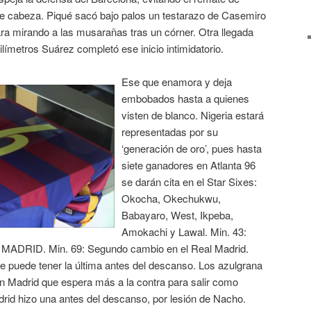
e cabeza. Piqué sacó bajo palos un testarazo de Casemiro
a mirando a las musarañas tras un córner. Otra llegada
ilímetros Suárez completó ese inicio intimidatorio.
Ese que enamora y deja
embobados hasta a quienes
visten de blanco. Nigeria estará
representadas por su
‘generación de oro’, pues hasta
siete ganadores en Atlanta 96
se darán cita en el Star Sixes:
Okocha, Okechukwu,
Babayaro, West, Ikpeba,
Amokachi y Lawal. Min. 43:
RID. Min. 69: Segundo cambio en el Real Madrid.
e puede tener la última antes del descanso. Los azulgrana
un Madrid que espera más a la contra para salir como
id hizo una antes del descanso, por lesión de Nacho.