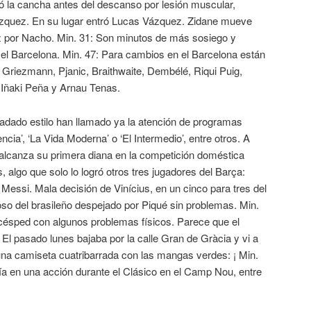
la cancha antes del descanso por lesión muscular,
ázquez. En su lugar entró Lucas Vázquez. Zidane mueve
z por Nacho. Min. 31: Son minutos de más sosiego y
 el Barcelona. Min. 47: Para cambios en el Barcelona están
 Griezmann, Pjanic, Braithwaite, Dembélé, Riqui Puig,
, Iñaki Peña y Arnau Tenas.
adado estilo han llamado ya la atención de programas
ia’, ‘La Vida Moderna’ o ‘El Intermedio’, entre otros. A
 alcanza su primera diana en la competición doméstica
 algo que solo lo logró otros tres jugadores del Barça:
 Messi. Mala decisión de Vinícius, en un cinco para tres del
so del brasileño despejado por Piqué sin problemas. Min.
 césped con algunos problemas físicos. Parece que el
. El pasado lunes bajaba por la calle Gran de Gràcia y vi a
una camiseta cuatribarrada con las mangas verdes: ¡ Min.
ía en una acción durante el Clásico en el Camp Nou, entre