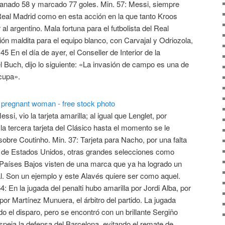
anado 58 y marcado 77 goles. Min. 57: Messi, siempre
 Real Madrid como en esta acción en la que tanto Kroos
al argentino. Mala fortuna para el futbolista del Real
ón maldita para el equipo blanco, con Carvajal y Odriozola,
5 En el día de ayer, el Conseller de Interior de la
l Buch, dijo lo siguiente: «La invasión de campo es una de
cupa».
si, vio la tarjeta amarilla; al igual que Lenglet, por
la tercera tarjeta del Clásico hasta el momento se le
sobre Coutinho. Min. 37: Tarjeta para Nacho, por una falta
 de Estados Unidos, otras grandes selecciones como
 o Países Bajos visten de una marca que ya ha logrado un
ial. Son un ejemplo y este Alavés quiere ser como aquel.
: En la jugada del penalti hubo amarilla por Jordi Alba, por
por Martínez Munuera, el árbitro del partido. La jugada
o el disparo, pero se encontró con un brillante Sergiño
peja la defensa del Barcelona, evitando el remate de