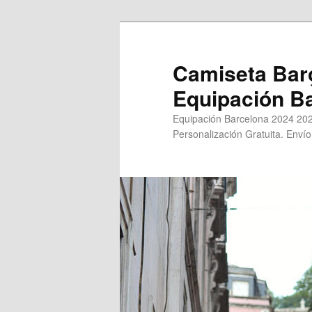
Ir
Ir
al
al
contenido
contenido
Camiseta Bar
principal
secundario
Equipación B
Equipación Barcelona 2024 202
Personalización Gratuita. Envío