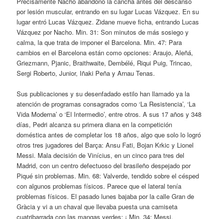
Precisamente Nacho abandonó la cancha antes del descanso
por lesión muscular, entrando en su lugar Lucas Vázquez. En su
lugar entró Lucas Vázquez. Zidane mueve ficha, entrando Lucas
Vázquez por Nacho. Min. 31: Son minutos de más sosiego y
calma, la que trata de imponer el Barcelona. Min. 47: Para
cambios en el Barcelona están como opciones: Araujo, Aleñá,
Griezmann, Pjanic, Braithwaite, Dembélé, Riqui Puig, Trincao,
Sergi Roberto, Junior, Iñaki Peña y Arnau Tenas.
Sus publicaciones y su desenfadado estilo han llamado ya la
atención de programas consagrados como ‘La Resistencia’, ‘La
Vida Moderna’ o ‘El Intermedio’, entre otros. A sus 17 años y 348
días, Pedri alcanza su primera diana en la competición
doméstica antes de completar los 18 años, algo que solo lo logró
otros tres jugadores del Barça: Ansu Fati, Bojan Krkic y Lionel
Messi. Mala decisión de Vinícius, en un cinco para tres del
Madrid, con un centro defectuoso del brasileño despejado por
Piqué sin problemas. Min. 68: Valverde, tendido sobre el césped
con algunos problemas físicos. Parece que el lateral tenía
problemas físicos. El pasado lunes bajaba por la calle Gran de
Gràcia y vi a un chaval que llevaba puesta una camiseta
cuatribarrada con las mangas verdes: ¡ Min. 34: Messi,