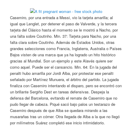
Casemiro, por una entrada a Messi, vio la tarjeta amarilla; al
igual que Lenglet, por detener el paso de Valverde, y la tercera
tarjeta del Clásico hasta el momento se le mostró a Nacho, por
una falta sobre Coutinho. Min. 37: Tarjeta para Nacho, por una
falta clara sobre Coutinho. Además de Estados Unidos, otras
grandes selecciones como Francia, Inglaterra, Australia o Países
Bajos visten de una marca que ya ha logrado un hito histórico
gracias al Mundial. Son un ejemplo y este Alavés quiere ser
como aquel. Puede ser el cansancio. Min. 64: En la jugada del
penalti hubo amarilla por Jordi Alba, por protestar ese penalti
señalado por Martínez Munuera, el árbitro del partido. La jugada
finaliza con Casemiro intentando el disparo, pero se encontró con
un brillante Sergiño Dest en tareas defensivas. Despeja la
defensa del Barcelona, evitando el remate de Casemiro que no
pudo llegar de cabeza. Piqué sacó bajo palos un testarazo de
Casemiro después de que Alba se quedara mirando a las
musarañas tras un córner. Otra llegada de Alba a la que no llegó
por milímetros Suárez completó ese inicio intimidatorio.