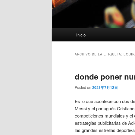
Menú
Inicio
principal
ARCHIVO DE LA ETIQUETA:
EQUIP
donde poner nu
Posted on
2023年7月12日
Es lo que acontece con dos de 
Messi y el portugués Cristian
competiciones mundiales y el o
estrategias publicitarias de A
las grandes estrellas deportiv