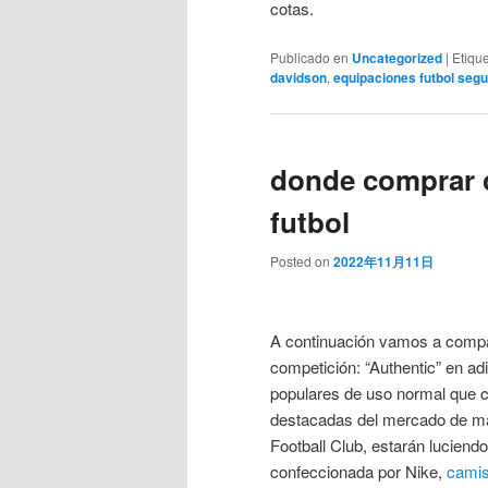
cotas.
Publicado en
Uncategorized
|
Etiqu
davidson
,
equipaciones futbol se
donde comprar c
futbol
Posted on
2022年11月11日
A continuación vamos a compara
competición: “Authentic” en ad
populares de uso normal que 
destacadas del mercado de ma
Football Club, estarán luciend
confeccionada por Nike,
camis