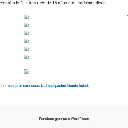
esará a la élite tras más de 15 años con modelos adidas.
etado
comprar camisetas izal
,
equipacion irlanda futbol
,
Funciona gracias a WordPress